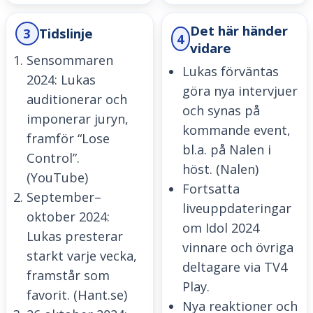
Det här händer
3
Tidslinje
4
vidare
Sensommaren
Lukas förväntas
2024: Lukas
göra nya intervjuer
auditionerar och
och synas på
imponerar juryn,
kommande event,
framför “Lose
bl.a. på Nalen i
Control”.
höst. (Nalen)
(YouTube)
Fortsatta
September–
liveuppdateringar
oktober 2024:
om Idol 2024
Lukas presterar
vinnare och övriga
starkt varje vecka,
deltagare via TV4
framstår som
Play.
favorit. (Hant.se)
Nya reaktioner och