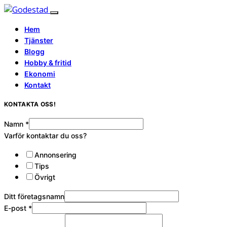
Hem
Tjänster
Blogg
Hobby & fritid
Ekonomi
Kontakt
KONTAKTA OSS!
Namn
*
Varför kontaktar du oss?
Annonsering
Tips
Övrigt
Ditt företagsnamn
E-post
*