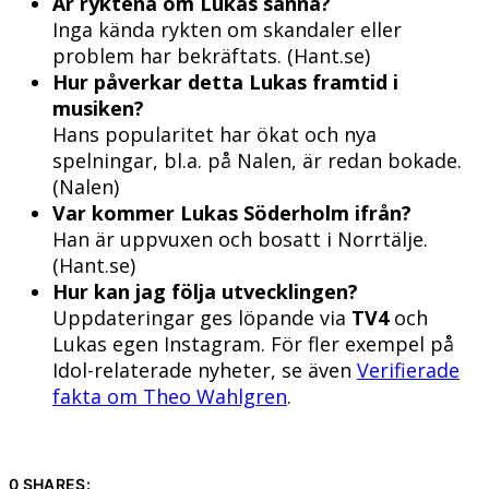
Är ryktena om Lukas sanna?
Inga kända rykten om skandaler eller
problem har bekräftats. (Hant.se)
Hur påverkar detta Lukas framtid i
musiken?
Hans popularitet har ökat och nya
spelningar, bl.a. på Nalen, är redan bokade.
(Nalen)
Var kommer Lukas Söderholm ifrån?
Han är uppvuxen och bosatt i Norrtälje.
(Hant.se)
Hur kan jag följa utvecklingen?
Uppdateringar ges löpande via
TV4
och
Lukas egen Instagram. För fler exempel på
Idol-relaterade nyheter, se även
Verifierade
fakta om Theo Wahlgren
.
0 SHARES: