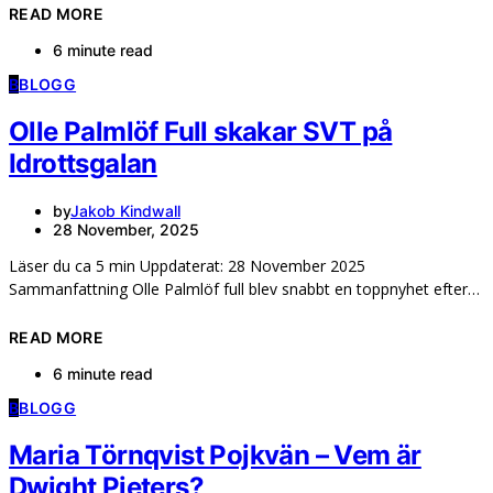
READ MORE
6 minute read
B
BLOGG
Olle Palmlöf Full skakar SVT på
Idrottsgalan
by
Jakob Kindwall
28 November, 2025
Läser du ca 5 min Uppdaterat: 28 November 2025
Sammanfattning Olle Palmlöf full blev snabbt en toppnyhet efter…
READ MORE
6 minute read
B
BLOGG
Maria Törnqvist Pojkvän – Vem är
Dwight Pieters?