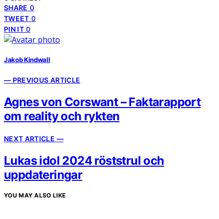
SHARE
0
TWEET
0
PIN IT
0
Jakob Kindwall
— PREVIOUS ARTICLE
Agnes von Corswant – Faktarapport
om reality och rykten
NEXT ARTICLE —
Lukas idol 2024 röststrul och
uppdateringar
YOU MAY ALSO LIKE