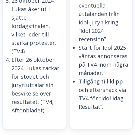
26 oktober 2024:
eventuella
Lukas åker ut i
uttalanden från
sjätte
Idol-juryn kring
lördagsfinalen,
“Idol 2024
vilket leder till
recension”.
starka protester.
Start för Idol 2025
(TV4)
väntas annonseras
Efter 26 oktober
på TV4 inom några
2024: Lukas tackar
månader.
för stödet och
Tillgång till klipp
juryn uttalar sin
och eftersnack via
besvikelse över
TV4 för “Idol idag
resultatet. (TV4,
Resultat”.
Aftonbladet)