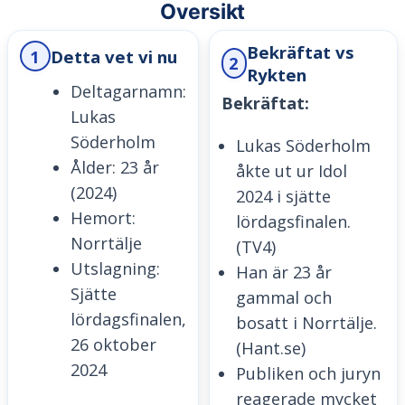
Oversikt
Bekräftat vs
1
Detta vet vi nu
2
Rykten
Deltagarnamn:
Bekräftat:
Lukas
Söderholm
Lukas Söderholm
Ålder: 23 år
åkte ut ur Idol
(2024)
2024 i sjätte
Hemort:
lördagsfinalen.
Norrtälje
(TV4)
Utslagning:
Han är 23 år
Sjätte
gammal och
lördagsfinalen,
bosatt i Norrtälje.
26 oktober
(Hant.se)
2024
Publiken och juryn
reagerade mycket