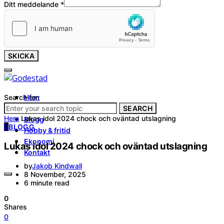
Ditt meddelande
*
SKICKA
Search for:
Hem
Tjänster
SEARCH
Hem
Lukas idol 2024 chock och oväntad utslagning
Blogg
B
BLOGG
Hobby & fritid
Ekonomi
Lukas idol 2024 chock och oväntad utslagning
Kontakt
by
Jakob Kindwall
8 November, 2025
6 minute read
0
Shares
0