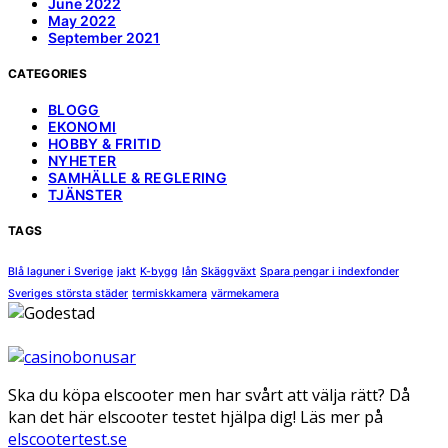
June 2022
May 2022
September 2021
CATEGORIES
BLOGG
EKONOMI
HOBBY & FRITID
NYHETER
SAMHÄLLE & REGLERING
TJÄNSTER
TAGS
Blå laguner i Sverige
jakt
K-bygg
lån
Skäggväxt
Spara pengar i indexfonder
Sveriges största städer
termiskkamera
värmekamera
Ska du köpa elscooter men har svårt att välja rätt? Då
kan det här elscooter testet hjälpa dig! Läs mer på
elscootertest.se