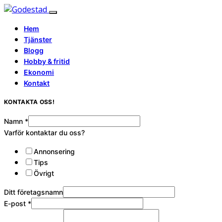
Hem
Tjänster
Blogg
Hobby & fritid
Ekonomi
Kontakt
KONTAKTA OSS!
Namn
*
Varför kontaktar du oss?
Annonsering
Tips
Övrigt
Ditt företagsnamn
E-post
*