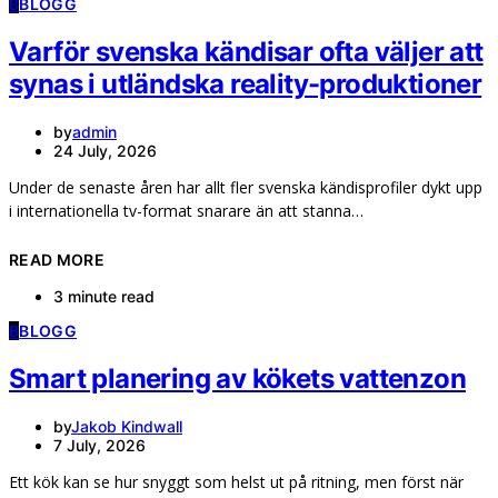
B
BLOGG
Varför svenska kändisar ofta väljer att
synas i utländska reality-produktioner
by
admin
24 July, 2026
Under de senaste åren har allt fler svenska kändisprofiler dykt upp
i internationella tv-format snarare än att stanna…
READ MORE
3 minute read
B
BLOGG
Smart planering av kökets vattenzon
by
Jakob Kindwall
7 July, 2026
Ett kök kan se hur snyggt som helst ut på ritning, men först när