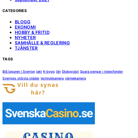
CATEGORIES
BLOGG
EKONOMI
HOBBY & FRITID
NYHETER
SAMHÄLLE & REGLERING
TJÄNSTER
TAGS
Blå laguner i Sverige
jakt
K-bygg
lån
Skäggväxt
Spara pengar i indexfonder
Sveriges största städer
termiskkamera
värmekamera