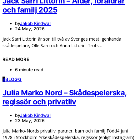
Jack Sarri Littorin – Ålder, föräldrar
och familj 2025
by
Jakob Kindwall
24 May, 2026
Jack Sarri Littorin är son till två av Sveriges mest igenkända
skådespelare, Olle Sarri och Anna Littorin. Trots…
READ MORE
6 minute read
B
BLOGG
Julia Marko Nord – Skådespelerska,
regissör och privatliv
by
Jakob Kindwall
23 May, 2026
Julia Marko-Nords privatliv: partner, barn och familj Född4 juni
1978 i Stockholm YrkeSkådespelerska, regissör (enligt Instagram)