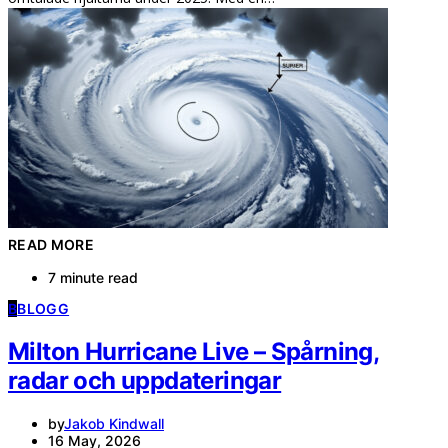
READ MORE
7 minute read
B
BLOGG
Milton Hurricane Live – Spårning,
radar och uppdateringar
by
Jakob Kindwall
16 May, 2026