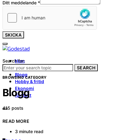
Ditt meddelande
*
SKICKA
Search for:
Hem
Tjänster
SEARCH
Blogg
BROWSING CATEGORY
Hobby & fritid
Ekonomi
Blogg
Kontakt
415 posts
READ MORE
3 minute read