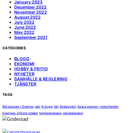
January 2023
December 2022
November 2022
August 2022
July 2022
June 2022
May 2022
September 2021
CATEGORIES
BLOGG
EKONOMI
HOBBY & FRITID
NYHETER
SAMHÄLLE & REGLERING
TJÄNSTER
TAGS
Blå laguner i Sverige
jakt
K-bygg
lån
Skäggväxt
Spara pengar i indexfonder
Sveriges största städer
termiskkamera
värmekamera