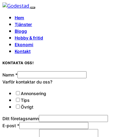
Hem
Tjänster
Blogg
Hobby & fritid
Ekonomi
Kontakt
KONTAKTA OSS!
Namn
*
Varför kontaktar du oss?
Annonsering
Tips
Övrigt
Ditt företagsnamn
E-post
*