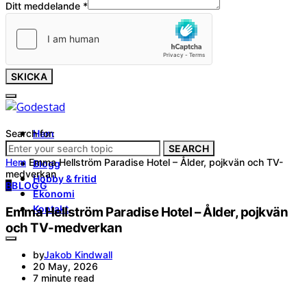
Ditt meddelande
*
SKICKA
Search for:
Hem
Tjänster
SEARCH
Hem
Emma Hellström Paradise Hotel – Ålder, pojkvän och TV-
Blogg
medverkan
Hobby & fritid
B
BLOGG
Ekonomi
Kontakt
Emma Hellström Paradise Hotel – Ålder, pojkvän
och TV-medverkan
by
Jakob Kindwall
20 May, 2026
7 minute read