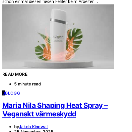
schon einmal diesen fiesen Fehler beim Arbeiten…
READ MORE
5 minute read
B
BLOGG
Maria Nila Shaping Heat Spray –
Veganskt värmeskydd
by
Jakob Kindwall
25 November, 2025