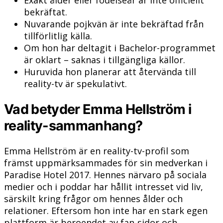
Exakt ålder eller födelseår är inte officiellt
bekräftat.
Nuvarande pojkvän är inte bekräftad från
tillförlitlig källa.
Om hon har deltagit i Bachelor-programmet
är oklart – saknas i tillgängliga källor.
Huruvida hon planerar att återvända till
reality-tv är spekulativt.
Vad betyder Emma Hellström i
reality-sammanhang?
Emma Hellström är en reality-tv-profil som
främst uppmärksammades för sin medverkan i
Paradise Hotel 2017. Hennes närvaro på sociala
medier och i poddar har hållit intresset vid liv,
särskilt kring frågor om hennes ålder och
relationer. Eftersom hon inte har en stark egen
plattform är beroendet av fan-sidor och