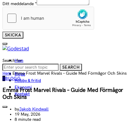
Ditt meddelande
*
SKICKA
Search for:
Hem
Tjänster
SEARCH
Hem
Emma Frost Marvel Rivals – Guide Med Förmågor Och Skins
Blogg
B
BLOGG
Hobby & fritid
Ekonomi
Emma Frost Marvel Rivals – Guide Med Förmågor
Kontakt
Och Skins
by
Jakob Kindwall
19 May, 2026
8 minute read