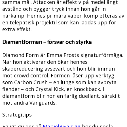
samma mål. Attacken är effektiv på medellångt
avstånd och bygger tryck innan hon går in i
närkamp. Hennes primära vapen kompletteras av
en telepatisk projektil som kan laddas upp för
extra effekt.
Diamantformen – försvar och styrka
Diamond Form är Emma Frosts signaturförmåga.
När hon aktiverar den ökar hennes
skadereducering avsevärt och hon blir immun
mot crowd control. Formen låser upp verktyg
som Carbon Crush – en lunge som kan avbryta
fiender – och Crystal Kick, en knockback. I
diamantform blir hon en farlig duellant, särskilt
mot andra Vanguards.
Strategitips
Enligt guider på
MarvelRivals.gg
bör du spela