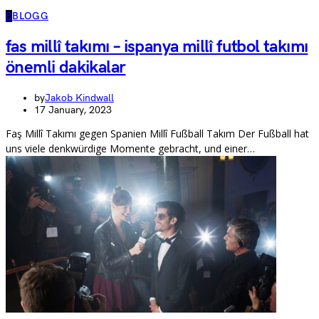
B
BLOGG
fas millî takımı – ispanya millî futbol takımı
önemli dakikalar
by
Jakob Kindwall
17 January, 2023
Faş Millî Takımı gegen Spanien Millî Fußball Takım Der Fußball hat
uns viele denkwürdige Momente gebracht, und einer…