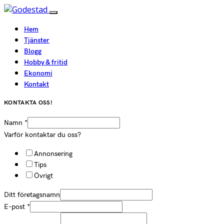
Hem
Tjänster
Blogg
Hobby & fritid
Ekonomi
Kontakt
KONTAKTA OSS!
Namn
*
Varför kontaktar du oss?
Annonsering
Tips
Övrigt
Ditt företagsnamn
E-post
*