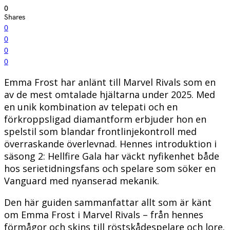
0
Shares
0
0
0
0
Emma Frost har anlänt till Marvel Rivals som en
av de mest omtalade hjältarna under 2025. Med
en unik kombination av telepati och en
förkroppsligad diamantform erbjuder hon en
spelstil som blandar frontlinjekontroll med
överraskande överlevnad. Hennes introduktion i
säsong 2: Hellfire Gala har väckt nyfikenhet både
hos serietidningsfans och spelare som söker en
Vanguard med nyanserad mekanik.
Den här guiden sammanfattar allt som är känt
om Emma Frost i Marvel Rivals – från hennes
förmågor och skins till röstskådespelare och lore.