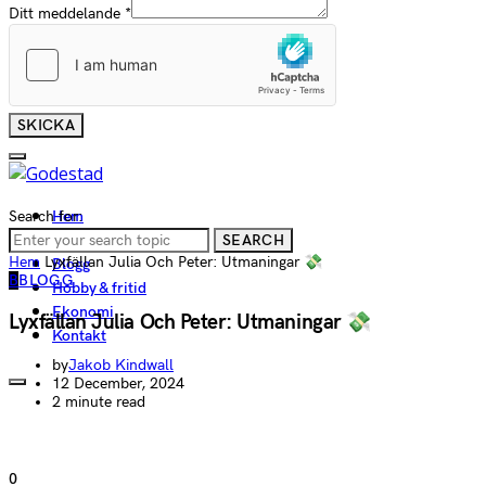
Ditt meddelande
*
SKICKA
Search for:
Hem
Tjänster
SEARCH
Hem
Lyxfällan Julia Och Peter: Utmaningar 💸
Blogg
B
BLOGG
Hobby & fritid
Ekonomi
Lyxfällan Julia Och Peter: Utmaningar 💸
Kontakt
by
Jakob Kindwall
12 December, 2024
2 minute read
0