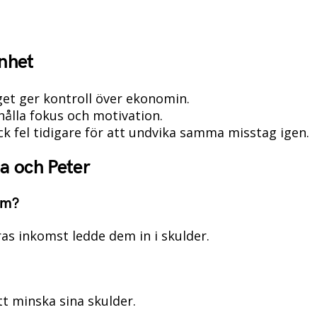
enhet
get ger kontroll över ekonomin.
hålla fokus och motivation.
k fel tidigare för att undvika samma misstag igen.
a och Peter
em?
s inkomst ledde dem in i skulder.
tt minska sina skulder.