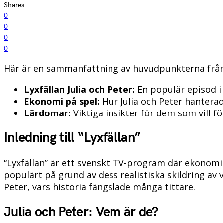
Shares
0
0
0
0
Här är en sammanfattning av huvudpunkterna från 
Lyxfällan Julia och Peter:
En populär episod i 
Ekonomi på spel:
Hur Julia och Peter hantera
Lärdomar:
Viktiga insikter för dem som vill f
Inledning till “Lyxfällan”
“Lyxfällan” är ett svenskt TV-program där ekonomisk
populärt på grund av dess realistiska skildring a
Peter, vars historia fängslade många tittare.
Julia och Peter: Vem är de?