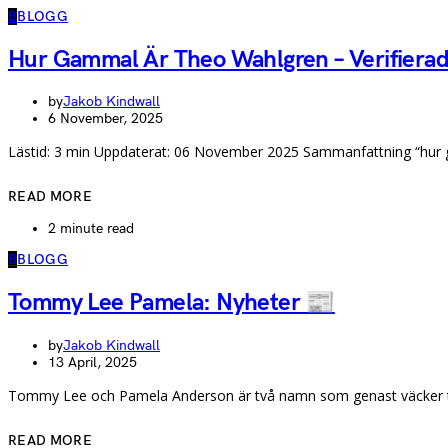
B
BLOGG
Hur Gammal Är Theo Wahlgren – Verifierad
by
Jakob Kindwall
6 November, 2025
Lästid: 3 min Uppdaterat: 06 November 2025 Sammanfattning “hur 
READ MORE
2 minute read
B
BLOGG
Tommy Lee Pamela: Nyheter 📰
by
Jakob Kindwall
13 April, 2025
Tommy Lee och Pamela Anderson är två namn som genast väcker ta
READ MORE