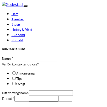
Hem
Tjänster
Blogg
Hobby & fritid
Ekonomi
Kontakt
KONTAKTA OSS!
Namn
*
Varför kontaktar du oss?
Annonsering
Tips
Övrigt
Ditt företagsnamn
E-post
*