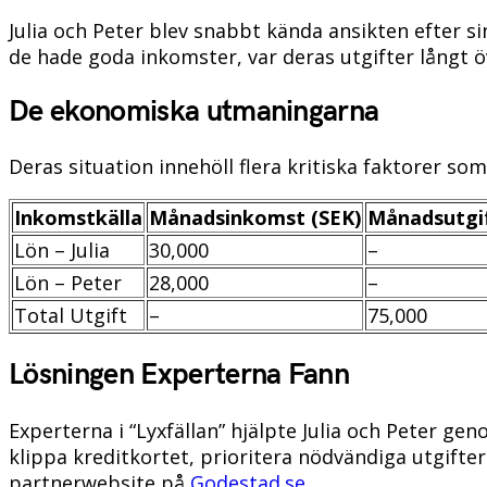
Julia och Peter blev snabbt kända ansikten efter s
de hade goda inkomster, var deras utgifter långt ö
De ekonomiska utmaningarna
Deras situation innehöll flera kritiska faktorer so
Inkomstkälla
Månadsinkomst (SEK)
Månadsutgif
Lön – Julia
30,000
–
Lön – Peter
28,000
–
Total Utgift
–
75,000
Lösningen Experterna Fann
Experterna i “Lyxfällan” hjälpte Julia och Peter g
klippa kreditkortet, prioritera nödvändiga utgifte
partnerwebsite på
Godestad.se
.