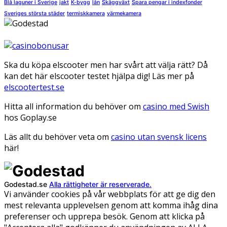
Blå laguner i Sverige
jakt
K-bygg
lån
Skäggväxt
Spara pengar i indexfonder
Sveriges största städer
termiskkamera
värmekamera
Ska du köpa elscooter men har svårt att välja rätt? Då
kan det här elscooter testet hjälpa dig! Läs mer på
elscootertest.se
Hitta all information du behöver om
casino med Swish
hos Goplay.se
Läs allt du behöver veta om
casino utan svensk licens
här!
Godestad.se
Alla rättigheter är reserverade.
Vi använder cookies på vår webbplats för att ge dig den
mest relevanta upplevelsen genom att komma ihåg dina
preferenser och upprepa besök. Genom att klicka på