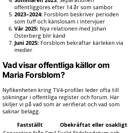
Sommaren 2023:
Separationen
offentliggöres efter 14 år som sambor
2023–2024:
Forsblom beskriver perioden
som tuff och känslosam i intervjuer
Vår 2025:
Nya relationen med Johan
Österberg blir känd
Juni 2025:
Forsblom bekräftar kärleken via
medier
Vad visar offentliga källor om
Maria Forsblom?
Nyfikenheten kring TV4-profiler leder ofta till
sökningar i offentliga register och forum. Här
skiljer vi på vad som är verifierat och vad som
saknar belägg.
Fastställt
Obekräftat eller osakligt
Separation från Emil
Exakt födelsedatum och