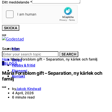
Ditt meddelande
*
SKICKA
Search for:
Hem
Tjänster
SEARCH
Hem
Maria Forsblom gift – Separation, ny kärlek och familj
Blogg
B
BLOGG
Hobby & fritid
Ekonomi
Maria Forsblom gift – Separation, ny kärlek och
Kontakt
familj
by
Jakob Kindwall
4 April, 2026
6 minute read