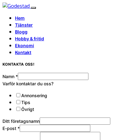
Hem
Tjänster
Blogg
Hobby & fritid
Ekonomi
Kontakt
KONTAKTA OSS!
Namn
*
Varför kontaktar du oss?
Annonsering
Tips
Övrigt
Ditt företagsnamn
E-post
*