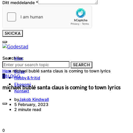
Ditt meddelande
*
SKICKA
Search for:
Hem
Tjänster
SEARCH
Hem
michael bublé santa claus is coming to town lyrics
Blogg
B
BLOGG
Hobby & fritid
Ekonomi
michael bublé santa claus is coming to town lyrics
Kontakt
by
Jakob Kindwall
5 February, 2023
2 minute read
0