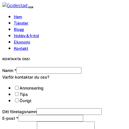
Hem
Tjänster
Blogg
Hobby & fritid
Ekonomi
Kontakt
KONTAKTA OSS!
Namn
*
Varför kontaktar du oss?
Annonsering
Tips
Övrigt
Ditt företagsnamn
E-post
*