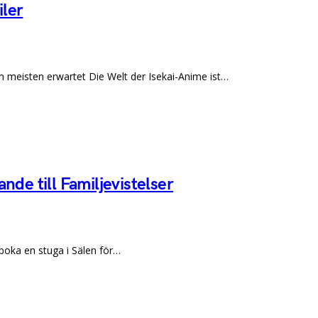
iler
Am meisten erwartet Die Welt der Isekai-Anime ist…
nde till Familjevistelser
e boka en stuga i Sälen för…