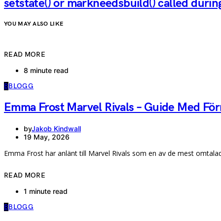
setstate() or markneedsbuild() called durin
YOU MAY ALSO LIKE
READ MORE
8 minute read
B
BLOGG
Emma Frost Marvel Rivals – Guide Med Fö
by
Jakob Kindwall
19 May, 2026
Emma Frost har anlänt till Marvel Rivals som en av de mest omtala
READ MORE
1 minute read
B
BLOGG