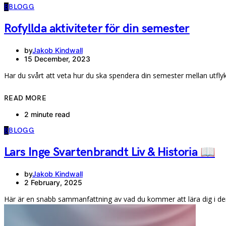
B
BLOGG
Rofyllda aktiviteter för din semester
by
Jakob Kindwall
15 December, 2023
Har du svårt att veta hur du ska spendera din semester mellan utfly
READ MORE
2 minute read
B
BLOGG
Lars Inge Svartenbrandt Liv & Historia 📖
by
Jakob Kindwall
2 February, 2025
Här är en snabb sammanfattning av vad du kommer att lära dig i de