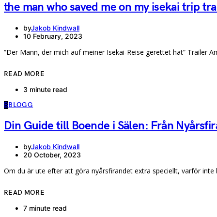
the man who saved me on my isekai trip tra
by
Jakob Kindwall
10 February, 2023
“Der Mann, der mich auf meiner Isekai-Reise gerettet hat” Trailer 
READ MORE
3 minute read
B
BLOGG
Din Guide till Boende i Sälen: Från Nyårsfira
by
Jakob Kindwall
20 October, 2023
Om du är ute efter att göra nyårsfirandet extra speciellt, varför int
READ MORE
7 minute read