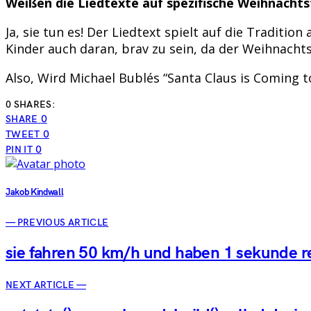
Weißen die Liedtexte auf spezifische Weihnachts
Ja, sie tun es! Der Liedtext spielt auf die Traditi
Kinder auch daran, brav zu sein, da der Weihnacht
Also, Wird Michael Bublés “Santa Claus is Coming t
0 SHARES:
0
SHARE
0
TWEET
0
PIN IT
Jakob Kindwall
— PREVIOUS ARTICLE
sie fahren 50 km/h und haben 1 sekunde rea
NEXT ARTICLE —