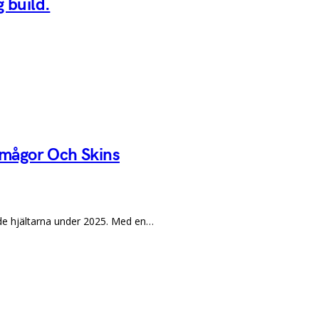
g build.
rmågor Och Skins
de hjältarna under 2025. Med en…