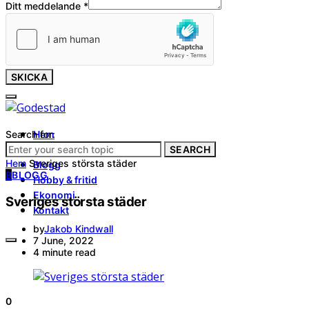
Ditt meddelande
*
SKICKA
Search for:
Hem
Tjänster
SEARCH
Hem
Sveriges största städer
Blogg
B
BLOGG
Hobby & fritid
Ekonomi
Sveriges största städer
Kontakt
by
Jakob Kindwall
7 June, 2022
4 minute read
0