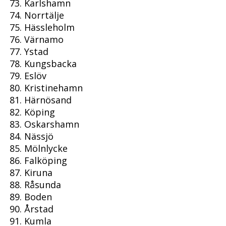
Karlshamn
Norrtälje
Hässleholm
Värnamo
Ystad
Kungsbacka
Eslöv
Kristinehamn
Härnösand
Köping
Oskarshamn
Nässjö
Mölnlycke
Falköping
Kiruna
Råsunda
Boden
Årstad
Kumla