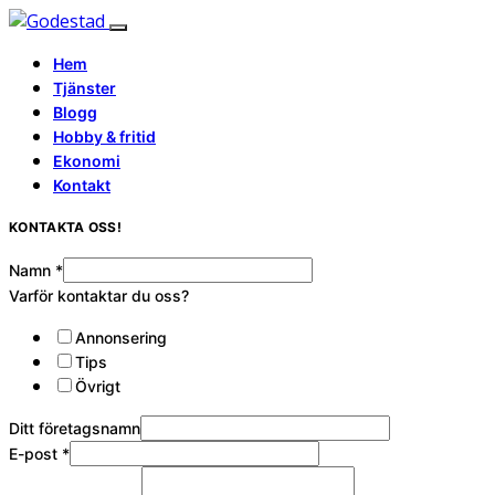
Hem
Tjänster
Blogg
Hobby & fritid
Ekonomi
Kontakt
KONTAKTA OSS!
Namn
*
Varför kontaktar du oss?
Annonsering
Tips
Övrigt
Ditt företagsnamn
E-post
*