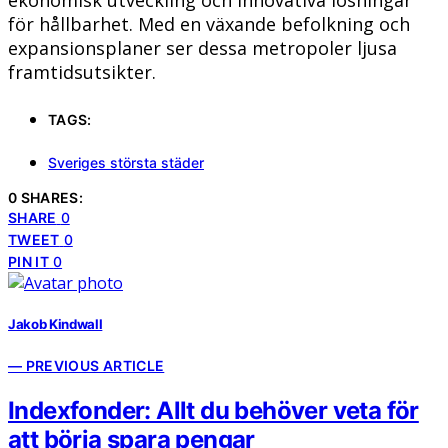
ekonomisk utveckling och innovativa lösningar
för hållbarhet. Med en växande befolkning och
expansionsplaner ser dessa metropoler ljusa
framtidsutsikter.
TAGS:
Sveriges största städer
0 SHARES:
SHARE
0
TWEET
0
PIN IT
0
Jakob Kindwall
— PREVIOUS ARTICLE
Indexfonder: Allt du behöver veta för
att börja spara pengar