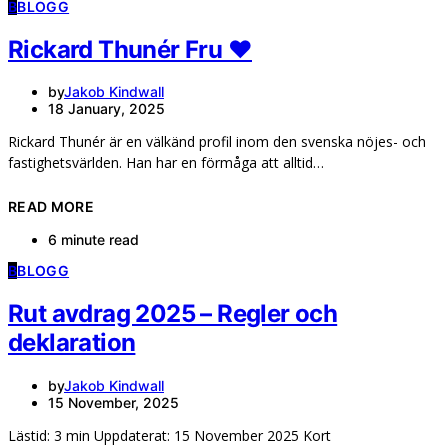
B
BLOGG
Rickard Thunér Fru ❤️
by
Jakob Kindwall
18 January, 2025
Rickard Thunér är en välkänd profil inom den svenska nöjes- och
fastighetsvärlden. Han har en förmåga att alltid…
READ MORE
6 minute read
B
BLOGG
Rut avdrag 2025 – Regler och
deklaration
by
Jakob Kindwall
15 November, 2025
Lästid: 3 min Uppdaterat: 15 November 2025 Kort