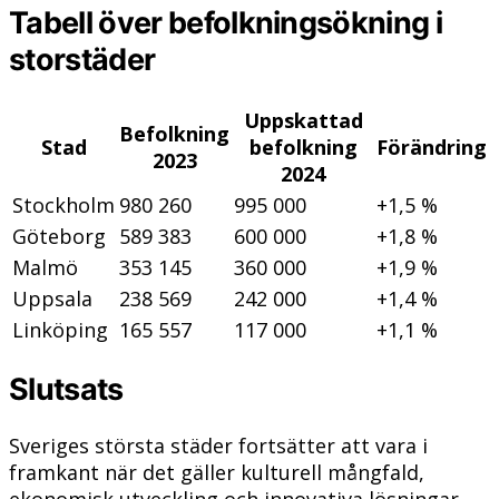
Tabell över befolkningsökning i
storstäder
Uppskattad
Befolkning
Stad
befolkning
Förändring
2023
2024
Stockholm
980 260
995 000
+1,5 %
Göteborg
589 383
600 000
+1,8 %
Malmö
353 145
360 000
+1,9 %
Uppsala
238 569
242 000
+1,4 %
Linköping
165 557
117 000
+1,1 %
Slutsats
Sveriges största städer fortsätter att vara i
framkant när det gäller kulturell mångfald,