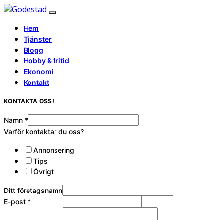
Hem
Tjänster
Blogg
Hobby & fritid
Ekonomi
Kontakt
KONTAKTA OSS!
Namn
*
Varför kontaktar du oss?
Annonsering
Tips
Övrigt
Ditt företagsnamn
E-post
*