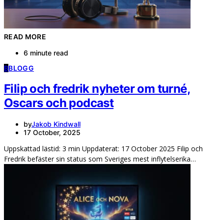
READ MORE
6 minute read
B
BLOGG
Filip och fredrik nyheter om turné,
Oscars och podcast
by
Jakob Kindwall
17 October, 2025
Uppskattad lästid: 3 min Uppdaterat: 17 October 2025 Filip och
Fredrik befäster sin status som Sveriges mest inflytelserika…