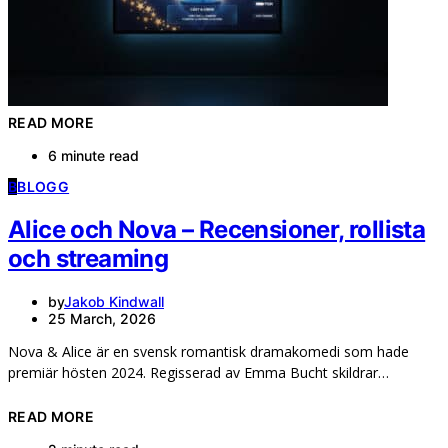
READ MORE
6 minute read
B
BLOGG
Alice och Nova – Recensioner, rollista
och streaming
by
Jakob Kindwall
25 March, 2026
Nova & Alice är en svensk romantisk dramakomedi som hade
premiär hösten 2024. Regisserad av Emma Bucht skildrar…
READ MORE