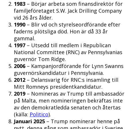
1983
– Börjar arbeta som finansdirektör för
familjeföretaget S.W. Jack Drilling Company
vid 26 års ålder.
1990
– Blir vd och styrelseordförande efter
faderns plötsliga död. Hon är då 33 år
gammal.
1997
– Utsedd till medlem i Republican
National Committee (RNC) av Pennsylvanias
guvernör Tom Ridge.
2006
– Kampanjordförande för Lynn Swanns
guvernörskandidatur i Pennsylvania.
2012
– Delansvarig för RNC:s insamling till
Mitt Romneys presidentkandidatur.
2019
– Nomineras av Trump till ambassadör
på Malta, men nomineringen bekräftas inte
av den demokratledda senaten och återtas
(källa:
Politico
).
Januari 2025
– Trump nominerar henne på
nytt, denna gång som ambassadör i Sverige.