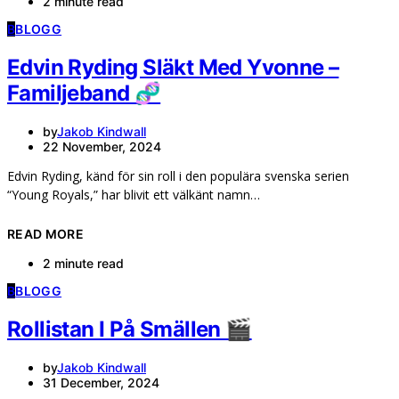
2 minute read
B
BLOGG
Edvin Ryding Släkt Med Yvonne –
Familjeband 🧬
by
Jakob Kindwall
22 November, 2024
Edvin Ryding, känd för sin roll i den populära svenska serien
“Young Royals,” har blivit ett välkänt namn…
READ MORE
2 minute read
B
BLOGG
Rollistan I På Smällen 🎬
by
Jakob Kindwall
31 December, 2024