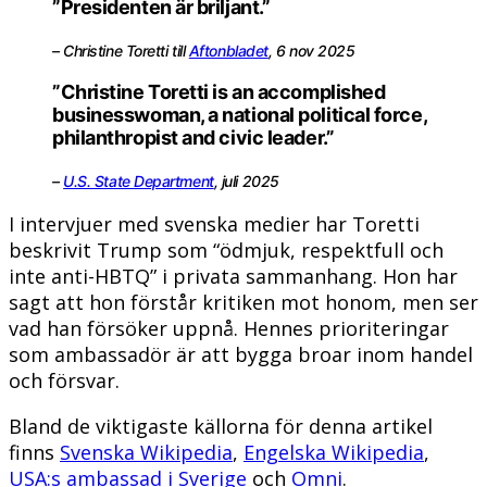
”Presidenten är briljant.”
– Christine Toretti till
Aftonbladet
, 6 nov 2025
”Christine Toretti is an accomplished
businesswoman, a national political force,
philanthropist and civic leader.”
–
U.S. State Department
, juli 2025
I intervjuer med svenska medier har Toretti
beskrivit Trump som “ödmjuk, respektfull och
inte anti-HBTQ” i privata sammanhang. Hon har
sagt att hon förstår kritiken mot honom, men ser
vad han försöker uppnå. Hennes prioriteringar
som ambassadör är att bygga broar inom handel
och försvar.
Bland de viktigaste källorna för denna artikel
finns
Svenska Wikipedia
,
Engelska Wikipedia
,
USA:s ambassad i Sverige
och
Omni
.