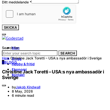
Ditt meddelande
*
SKICKA
Search for:
Hem
Tjänster
SEARCH
Hem
Christine Jack Toretti – USA:s nya ambassadör i Sverige
Blogg
B
BLOGG
Hobby & fritid
Ekonomi
Christine Jack Toretti – USA:s nya ambassadör i
Kontakt
Sverige
by
Jakob Kindwall
8 May, 2026
6 minute read