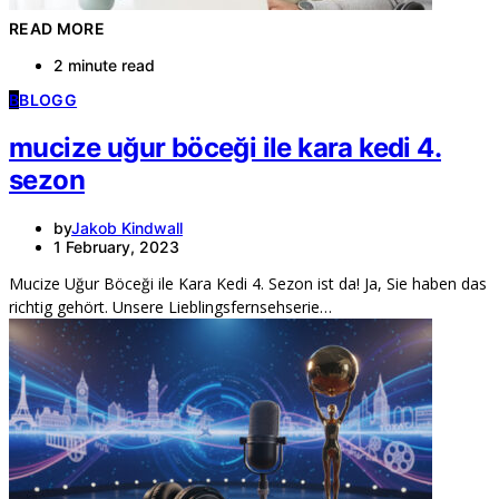
READ MORE
2 minute read
B
BLOGG
mucize uğur böceği ile kara kedi 4.
sezon
by
Jakob Kindwall
1 February, 2023
Mucize Uğur Böceği ile Kara Kedi 4. Sezon ist da! Ja, Sie haben das
richtig gehört. Unsere Lieblingsfernsehserie…