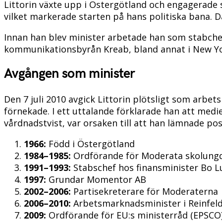
Littorin växte upp i Östergötland och engagerade
vilket markerade starten på hans politiska bana. 
Innan han blev minister arbetade han som stabche
kommunikationsbyrån Kreab, bland annat i New Yo
Avgången som minister
Den 7 juli 2010 avgick Littorin plötsligt som arb
förnekade. I ett uttalande förklarade han att med
vårdnadstvist, var orsaken till att han lämnade pos
1966:
Född i Östergötland
1984–1985:
Ordförande för Moderata skolun
1991–1993:
Stabschef hos finansminister Bo 
1997:
Grundar Momentor AB
2002–2006:
Partisekreterare för Moderaterna
2006–2010:
Arbetsmarknadsminister i Reinfeld
2009:
Ordförande för EU:s ministerråd (EPSCO