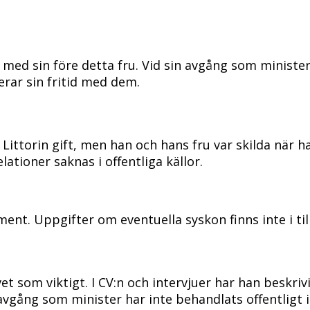
ns med sin före detta fru. Vid sin avgång som minist
rar sin fritid med dem.
r Littorin gift, men han och hans fru var skilda när
ationer saknas i offentliga källor.
ent. Uppgifter om eventuella syskon finns inte i till
et som viktigt. I CV:n och intervjuer har han beskriv
ång som minister har inte behandlats offentligt i 