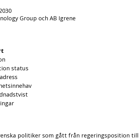
 2030
hnology Group och AB Igrene
rt
on
tion status
sadress
ghetsinnehav
dnadstvist
ringar
venska politiker som gått från regeringsposition till