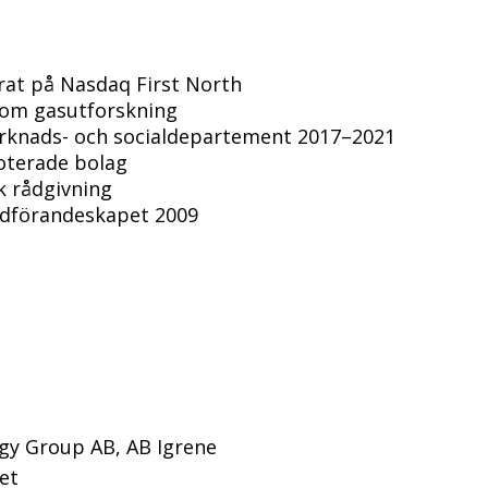
erat på Nasdaq First North
nom gasutforskning
arknads- och socialdepartement 2017–2021
oterade bolag
k rådgivning
ordförandeskapet 2009
gy Group AB, AB Igrene
et