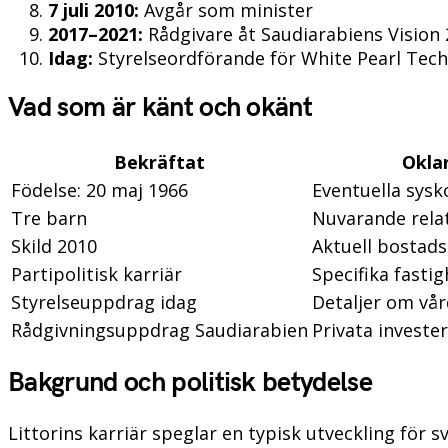
7 juli 2010:
Avgår som minister
2017–2021:
Rådgivare åt Saudiarabiens Vision
Idag:
Styrelseordförande för White Pearl Tec
Vad som är känt och okänt
Bekräftat
Okla
Födelse: 20 maj 1966
Eventuella sysk
Tre barn
Nuvarande rela
Skild 2010
Aktuell bostad
Partipolitisk karriär
Specifika fasti
Styrelseuppdrag idag
Detaljer om vår
Rådgivningsuppdrag Saudiarabien
Privata investe
Bakgrund och politisk betydelse
Littorins karriär speglar en typisk utveckling för s