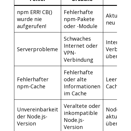
npm ERR! CB()
Fehlerhafte
Aktualisi
wurde nie
npm-Pakete
neu instal
aufgerufen!
oder -Module
Schwaches
Internet-
Internet oder
Serverprobleme
Verbindu
VPN-
überprüf
Verbindung
Fehlerhafte
Fehlerhafter
oder alte
Leeren Si
npm-Cache
Informationen
Cache
im Cache
Veraltete oder
Unvereinbarkeit
Node.js
inkompatible
der Node.js-
aktualisi
Node.js-
Version
überprüf
Version