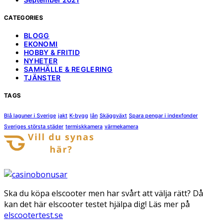
CATEGORIES
BLOGG
EKONOMI
HOBBY & FRITID
NYHETER
SAMHÄLLE & REGLERING
TJÄNSTER
TAGS
Blå laguner i Sverige
jakt
K-bygg
lån
Skäggväxt
Spara pengar i indexfonder
Sveriges största städer
termiskkamera
värmekamera
Ska du köpa elscooter men har svårt att välja rätt? Då
kan det här elscooter testet hjälpa dig! Läs mer på
elscootertest.se