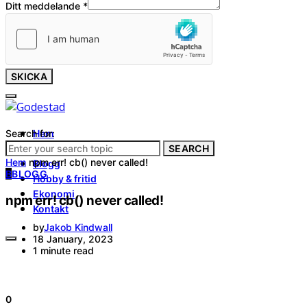
Ditt meddelande
*
SKICKA
Search for:
Hem
Tjänster
SEARCH
Hem
npm err! cb() never called!
Blogg
B
BLOGG
Hobby & fritid
Ekonomi
npm err! cb() never called!
Kontakt
by
Jakob Kindwall
18 January, 2023
1 minute read
0