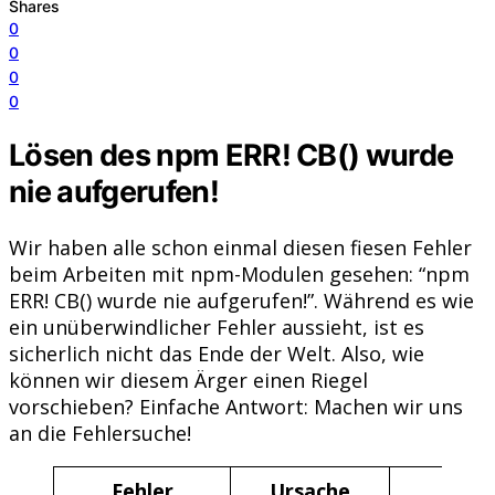
Shares
0
0
0
0
Lösen des npm ERR! CB() wurde
nie aufgerufen!
Wir haben alle schon einmal diesen fiesen Fehler
beim Arbeiten mit npm-Modulen gesehen: “npm
ERR! CB() wurde nie aufgerufen!”. Während es wie
ein unüberwindlicher Fehler aussieht, ist es
sicherlich nicht das Ende der Welt. Also, wie
können wir diesem Ärger einen Riegel
vorschieben? Einfache Antwort: Machen wir uns
an die Fehlersuche!
Fehler
Ursache
Lö