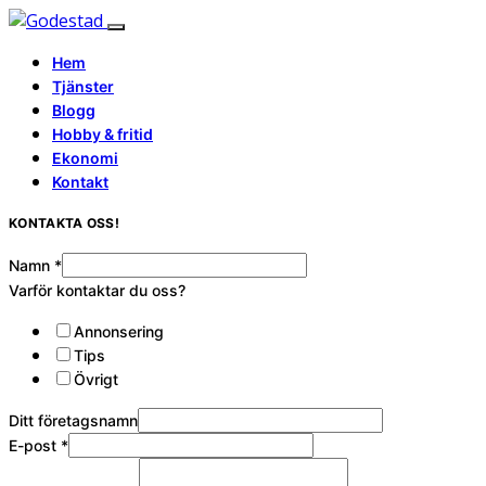
Hem
Tjänster
Blogg
Hobby & fritid
Ekonomi
Kontakt
KONTAKTA OSS!
Namn
*
Varför kontaktar du oss?
Annonsering
Tips
Övrigt
Ditt företagsnamn
E-post
*