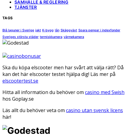
SAMHÄLLE & REGLERING
TJÄNSTER
TAGS
Blå laguner i Sverige
jakt
K-bygg
lån
Skäggväxt
Spara pengar i indexfonder
Sveriges största städer
termiskkamera
värmekamera
Ska du köpa elscooter men har svårt att välja rätt? Då
kan det här elscooter testet hjälpa dig! Läs mer på
elscootertest.se
Hitta all information du behöver om
casino med Swish
hos Goplay.se
Läs allt du behöver veta om
casino utan svensk licens
här!