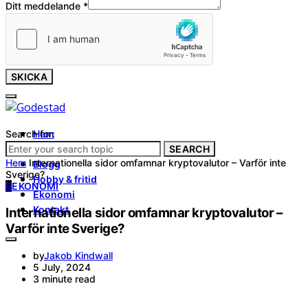
Ditt meddelande
*
SKICKA
Search for:
Hem
Tjänster
SEARCH
Hem
Internationella sidor omfamnar kryptovalutor – Varför inte
Blogg
Sverige?
Hobby & fritid
E
EKONOMI
Ekonomi
Kontakt
Internationella sidor omfamnar kryptovalutor –
Varför inte Sverige?
by
Jakob Kindwall
5 July, 2024
3 minute read