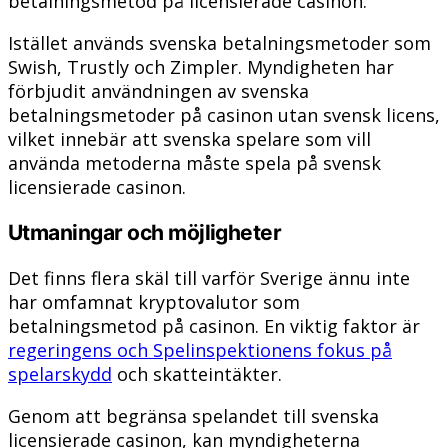
betalningsmetod på licensierade casinon.
Istället används svenska betalningsmetoder som
Swish, Trustly och Zimpler. Myndigheten har
förbjudit användningen av svenska
betalningsmetoder på casinon utan svensk licens,
vilket innebär att svenska spelare som vill
använda metoderna måste spela på svensk
licensierade casinon.
Utmaningar och möjligheter
Det finns flera skäl till varför Sverige ännu inte
har omfamnat kryptovalutor som
betalningsmetod på casinon. En viktig faktor är
regeringens och Spelinspektionens fokus på
spelarskydd
och skatteintäkter.
Genom att begränsa spelandet till svenska
licensierade casinon, kan myndigheterna