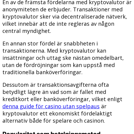
En av de främsta fördelarna med kryptovalutor är
anonymiteten de erbjuder. Transaktioner med
kryptovalutor sker via decentraliserade nätverk,
vilket innebär att de inte regleras av någon
central myndighet.
En annan stor fördel är snabbheten i
transaktionerna. Med kryptovalutor kan
insättningar och uttag ske nästan omedelbart,
utan de fördröjningar som kan uppstå med
traditionella banköverföringar.
Dessutom är transaktionsavgifterna ofta
betydligt lägre än vad som är fallet med
kreditkort eller banköverföringar, vilket enligt
denna guide för casino utan spelpaus
är
kryptovalutor ett ekonomiskt fördelaktigt
alternativ både för spelare och casinon.