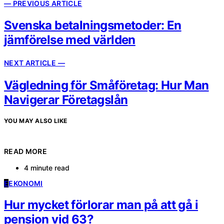
— PREVIOUS ARTICLE
Svenska betalningsmetoder: En
jämförelse med världen
NEXT ARTICLE —
Vägledning för Småföretag: Hur Man
Navigerar Företagslån
YOU MAY ALSO LIKE
READ MORE
4 minute read
E
EKONOMI
Hur mycket förlorar man på att gå i
pension vid 63?