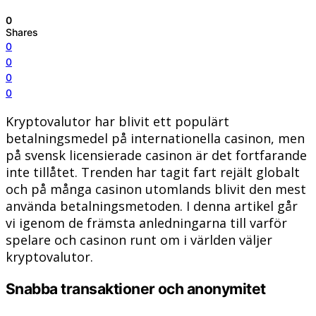
0
Shares
0
0
0
0
Kryptovalutor har blivit ett populärt
betalningsmedel på internationella casinon, men
på svensk licensierade casinon är det fortfarande
inte tillåtet. Trenden har tagit fart rejält globalt
och på många casinon utomlands blivit den mest
använda betalningsmetoden. I denna artikel går
vi igenom de främsta anledningarna till varför
spelare och casinon runt om i världen väljer
kryptovalutor.
Snabba transaktioner och anonymitet