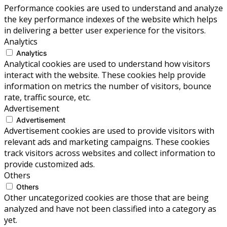
Performance cookies are used to understand and analyze
the key performance indexes of the website which helps
in delivering a better user experience for the visitors.
Analytics
Analytics
Analytical cookies are used to understand how visitors
interact with the website. These cookies help provide
information on metrics the number of visitors, bounce
rate, traffic source, etc.
Advertisement
Advertisement
Advertisement cookies are used to provide visitors with
relevant ads and marketing campaigns. These cookies
track visitors across websites and collect information to
provide customized ads.
Others
Others
Other uncategorized cookies are those that are being
analyzed and have not been classified into a category as
yet.