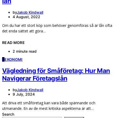
lån
by
Jakob Kindwall
4 August, 2022
Om du har ett stort köp som behöver genomföras så är lån ofta
det enda sättet att göra…
READ MORE
2 minute read
E
EKONOMI
Vägledning för Småföretag: Hur Man
Navigerar Företagslån
by
Jakob Kindwall
9 July, 2024
Att driva ett småföretag kan vara både spännande och
utmanande. En av de mest kritiska aspekterna är att…
Search