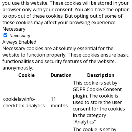
you use this website. These cookies will be stored in your
browser only with your consent. You also have the option
to opt-out of these cookies. But opting out of some of
these cookies may affect your browsing experience.
Necessary
Necessary
Always Enabled
Necessary cookies are absolutely essential for the
website to function properly. These cookies ensure basic
functionalities and security features of the website,
anonymously.
Cookie
Duration
Description
This cookie is set by
GDPR Cookie Consent
plugin. The cookie is
cookielawinfo-
11
used to store the user
checkbox-analytics
months
consent for the cookies
in the category
"Analytics".
The cookie is set by