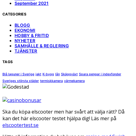
September 2021
CATEGORIES
BLOGG
EKONOMI
HOBBY & FRITID
NYHETER
SAMHÄLLE & REGLERING
TJÄNSTER
TAGS
Blå laguner i Sverige
jakt
K-bygg
lån
Skäggväxt
Spara pengar i indexfonder
Sveriges största städer
termiskkamera
värmekamera
Ska du köpa elscooter men har svårt att välja rätt? Då
kan det här elscooter testet hjälpa dig! Läs mer på
elscootertest.se