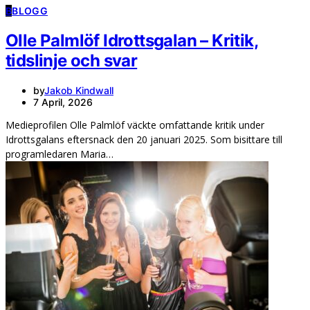
B
BLOGG
Olle Palmlöf Idrottsgalan – Kritik,
tidslinje och svar
by
Jakob Kindwall
7 April, 2026
Medieprofilen Olle Palmlöf väckte omfattande kritik under
Idrottsgalans eftersnack den 20 januari 2025. Som bisittare till
programledaren Maria…