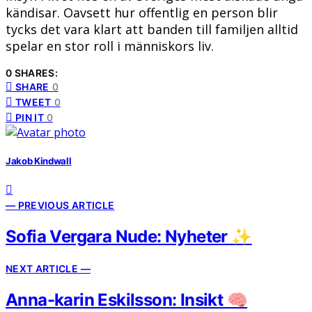
kändisar. Oavsett hur offentlig en person blir
tycks det vara klart att banden till familjen alltid
spelar en stor roll i människors liv.
0 SHARES:
SHARE
0
TWEET
0
PIN IT
0
Jakob Kindwall
— PREVIOUS ARTICLE
Sofia Vergara Nude: Nyheter ✨
NEXT ARTICLE —
Anna-karin Eskilsson: Insikt 🧠