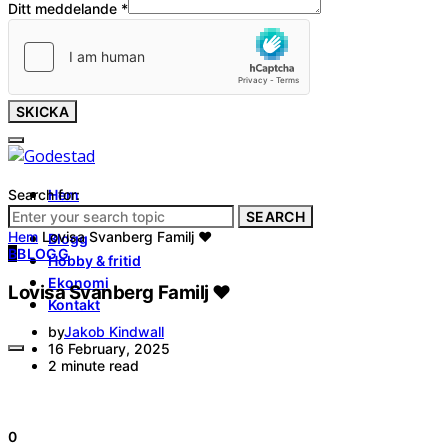
Ditt meddelande
*
SKICKA
Search for:
Hem
Tjänster
SEARCH
Hem
Lovisa Svanberg Familj ❤️
Blogg
B
BLOGG
Hobby & fritid
Ekonomi
Lovisa Svanberg Familj ❤️
Kontakt
by
Jakob Kindwall
16 February, 2025
2 minute read
0