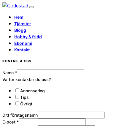
Hem
Tjänster
Blogg
Hobby & fritid
Ekonomi
Kontakt
KONTAKTA OSS!
Namn
*
Varför kontaktar du oss?
Annonsering
Tips
Övrigt
Ditt företagsnamn
E-post
*