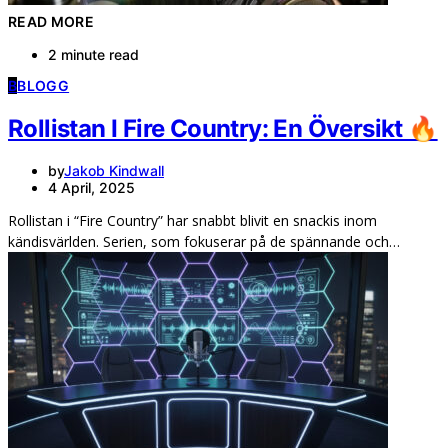
READ MORE
2 minute read
B
BLOGG
Rollistan I Fire Country: En Översikt 🔥
by
Jakob Kindwall
4 April, 2025
Rollistan i “Fire Country” har snabbt blivit en snackis inom
kändisvärlden. Serien, som fokuserar på de spännande och…