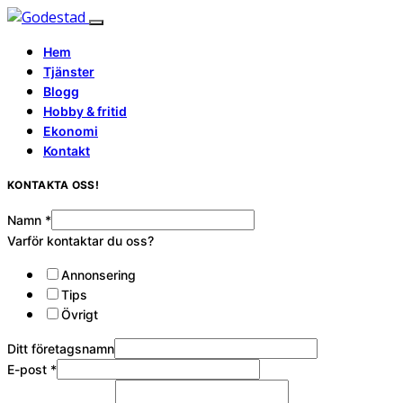
Hem
Tjänster
Blogg
Hobby & fritid
Ekonomi
Kontakt
KONTAKTA OSS!
Namn
*
Varför kontaktar du oss?
Annonsering
Tips
Övrigt
Ditt företagsnamn
E-post
*