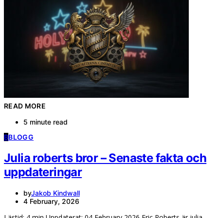
READ MORE
5 minute read
B
BLOGG
Julia roberts bror – Senaste fakta och
uppdateringar
by
Jakob Kindwall
4 February, 2026
Lästid: 4 min Uppdaterat: 04 February 2026 Eric Roberts är julia