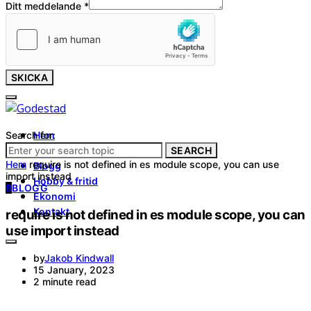
Ditt meddelande
*
SKICKA
Search for:
Hem
Tjänster
SEARCH
Hem
require is not defined in es module scope, you can use
Blogg
import instead
Hobby & fritid
B
BLOGG
Ekonomi
Kontakt
require is not defined in es module scope, you can
use import instead
by
Jakob Kindwall
15 January, 2023
2 minute read