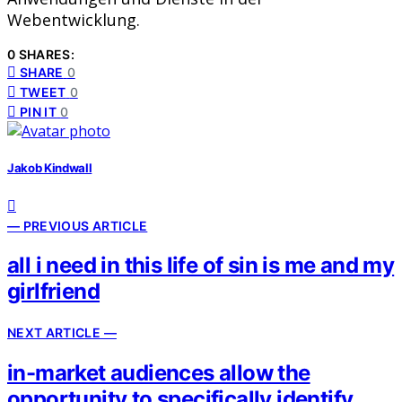
Webentwicklung.
0 SHARES:
SHARE
0
TWEET
0
PIN IT
0
Jakob Kindwall
— PREVIOUS ARTICLE
all i need in this life of sin is me and my
girlfriend
NEXT ARTICLE —
in-market audiences allow the
opportunity to specifically identify