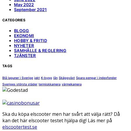
May 2022
September 2021
CATEGORIES
BLOGG
EKONOMI
HOBBY & FRITID
NYHETER
SAMHÄLLE & REGLERING
TJÄNSTER
TAGS
Blå laguner i Sverige
jakt
K-bygg
lån
Skäggväxt
Spara pengar i indexfonder
Sveriges största städer
termiskkamera
värmekamera
Ska du köpa elscooter men har svårt att välja rätt? Då
kan det här elscooter testet hjälpa dig! Läs mer på
elscootertest.se