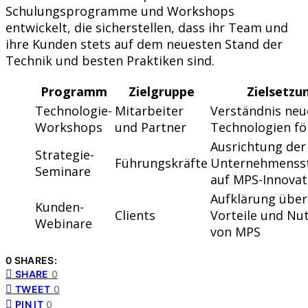
Schulungsprogramme und Workshops
entwickelt, die sicherstellen, dass ihr Team und
ihre Kunden stets auf dem neuesten Stand der
Technik und besten Praktiken sind.
Programm
Zielgruppe
Zielsetzu
Technologie-
Mitarbeiter
Verständnis neu
Workshops
und Partner
Technologien fö
Ausrichtung der
Strategie-
Führungskräfte
Unternehmensst
Seminare
auf MPS-Innovat
Aufklärung über
Kunden-
Clients
Vorteile und Nu
Webinare
von MPS
0 SHARES:
SHARE
0
TWEET
0
PIN IT
0