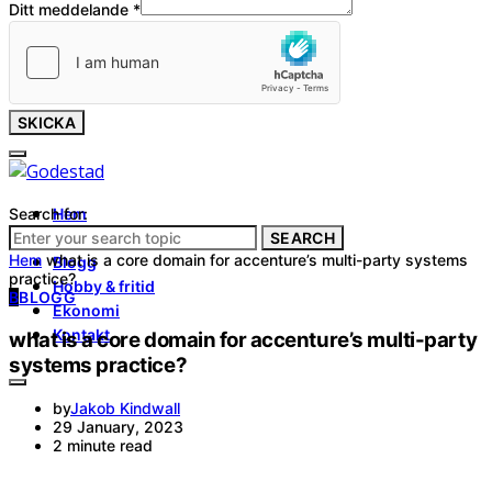
Ditt meddelande
*
SKICKA
Search for:
Hem
Tjänster
SEARCH
Hem
what is a core domain for accenture’s multi-party systems
Blogg
practice?
Hobby & fritid
B
BLOGG
Ekonomi
Kontakt
what is a core domain for accenture’s multi-party
systems practice?
by
Jakob Kindwall
29 January, 2023
2 minute read