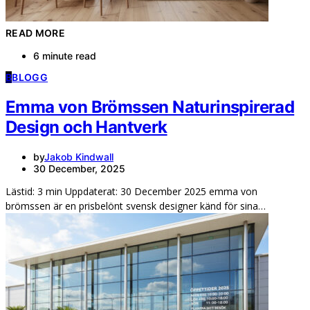
READ MORE
6 minute read
B
BLOGG
Emma von Brömssen Naturinspirerad
Design och Hantverk
by
Jakob Kindwall
30 December, 2025
Lästid: 3 min Uppdaterat: 30 December 2025 emma von
brömssen är en prisbelönt svensk designer känd för sina…