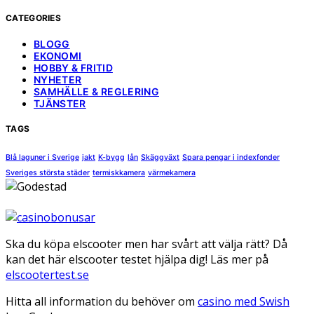
CATEGORIES
BLOGG
EKONOMI
HOBBY & FRITID
NYHETER
SAMHÄLLE & REGLERING
TJÄNSTER
TAGS
Blå laguner i Sverige
jakt
K-bygg
lån
Skäggväxt
Spara pengar i indexfonder
Sveriges största städer
termiskkamera
värmekamera
Ska du köpa elscooter men har svårt att välja rätt? Då
kan det här elscooter testet hjälpa dig! Läs mer på
elscootertest.se
Hitta all information du behöver om
casino med Swish