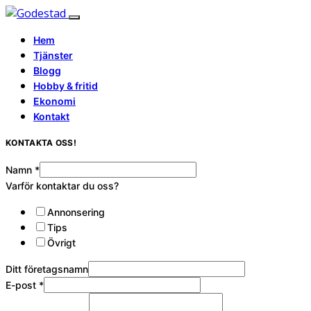
Hem
Tjänster
Blogg
Hobby & fritid
Ekonomi
Kontakt
KONTAKTA OSS!
Namn
*
Varför kontaktar du oss?
Annonsering
Tips
Övrigt
Ditt företagsnamn
E-post
*