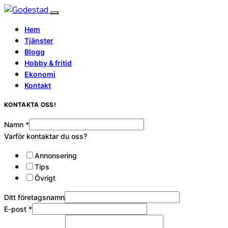
Hem
Tjänster
Blogg
Hobby & fritid
Ekonomi
Kontakt
KONTAKTA OSS!
Namn
*
Varför kontaktar du oss?
Annonsering
Tips
Övrigt
Ditt företagsnamn
E-post
*