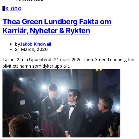
B
BLOGG
Thea Green Lundberg Fakta om
Karriär, Nyheter & Rykten
by
Jakob Kindwall
21 March, 2026
Lästid: 2 min Uppdaterat: 21 mars 2026 Thea Green Lundberg har
blivit ett namn som dyker upp allt…