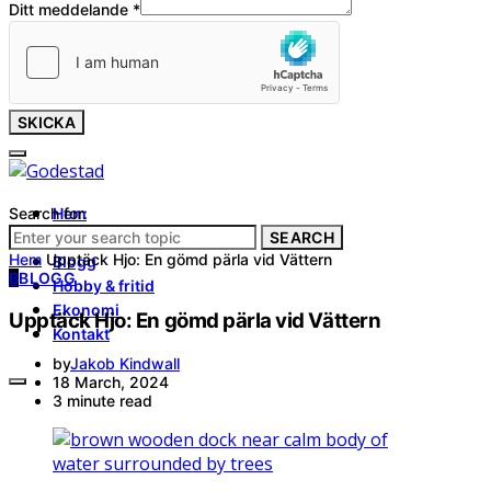
Ditt meddelande
*
SKICKA
Search for:
Hem
Tjänster
SEARCH
Hem
Upptäck Hjo: En gömd pärla vid Vättern
Blogg
B
BLOGG
Hobby & fritid
Ekonomi
Upptäck Hjo: En gömd pärla vid Vättern
Kontakt
by
Jakob Kindwall
18 March, 2024
3 minute read