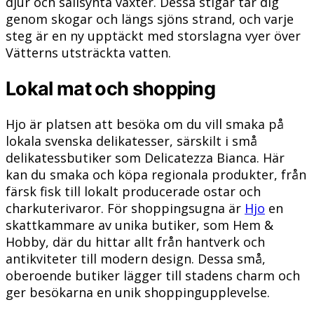
djur och sällsynta växter. Dessa stigar tar dig
genom skogar och längs sjöns strand, och varje
steg är en ny upptäckt med storslagna vyer över
Vätterns utsträckta vatten.
Lokal mat och shopping
Hjo är platsen att besöka om du vill smaka på
lokala svenska delikatesser, särskilt i små
delikatessbutiker som Delicatezza Bianca. Här
kan du smaka och köpa regionala produkter, från
färsk fisk till lokalt producerade ostar och
charkuterivaror. För shoppingsugna är
Hjo
en
skattkammare av unika butiker, som Hem &
Hobby, där du hittar allt från hantverk och
antikviteter till modern design. Dessa små,
oberoende butiker lägger till stadens charm och
ger besökarna en unik shoppingupplevelse.