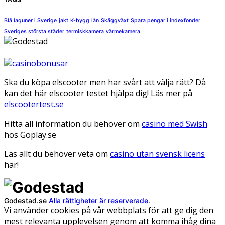
Blå laguner i Sverige
jakt
K-bygg
lån
Skäggväxt
Spara pengar i indexfonder
Sveriges största städer
termiskkamera
värmekamera
Ska du köpa elscooter men har svårt att välja rätt? Då
kan det här elscooter testet hjälpa dig! Läs mer på
elscootertest.se
Hitta all information du behöver om
casino med Swish
hos Goplay.se
Läs allt du behöver veta om
casino utan svensk licens
här!
Godestad.se
Alla rättigheter är reserverade.
Vi använder cookies på vår webbplats för att ge dig den
mest relevanta upplevelsen genom att komma ihåg dina