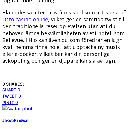
digital underhållning.
Bland dessa alternativ finns spel som att spela på
Otto casino online
, vilket ger en samtida twist till
den traditionella reseupplevelsen utan att du
behöver lämna bekvämligheten av ett hotell som
Bellevue. I Hjo kan även du som föredrar en lugn
kväll hemma finna nöje i att upptäcka ny musik
eller e-böcker, vilket berikar din personliga
avkoppling och ger en djupare känsla av lugn.
0 SHARES:
SHARE
0
TWEET
0
PIN IT
0
Jakob Kindwall