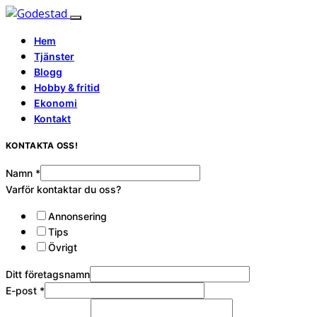
Hem
Tjänster
Blogg
Hobby & fritid
Ekonomi
Kontakt
KONTAKTA OSS!
Namn
*
Varför kontaktar du oss?
Annonsering
Tips
Övrigt
Ditt företagsnamn
E-post
*