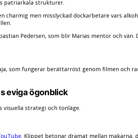
s patriarkala strukturer.
 en charmig men misslyckad dockarbetare vars alkoho
llen.
stian Pedersen, som blir Marias mentor och vän. De
ja, som fungerar berättarröst genom filmen och ram
ns eviga ögonblick
 visuella strategi och tonläge.
YouTube
. Klippet betonar dramat mellan makarna, d