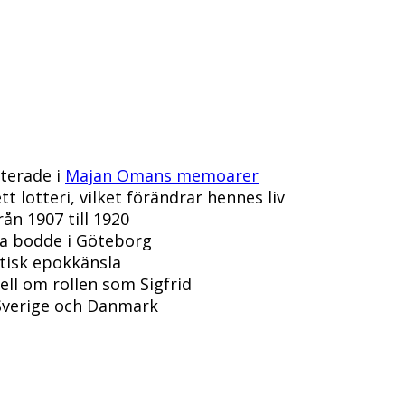
terade i
Majan Omans memoarer
 lotteri, vilket förändrar hennes liv
ån 1907 till 1920
ia bodde i Göteborg
ntisk epokkänsla
ll om rollen som Sigfrid
Sverige och Danmark