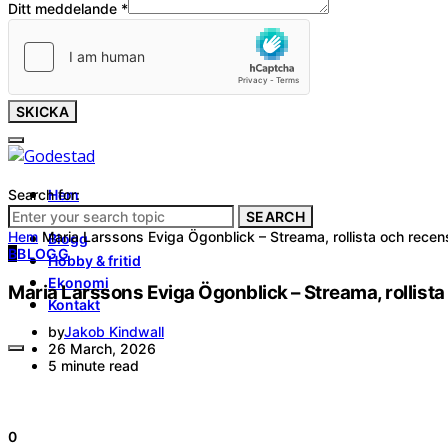
Ditt meddelande
*
SKICKA
Search for:
Hem
Tjänster
SEARCH
Hem
Maria Larssons Eviga Ögonblick – Streama, rollista och recen
Blogg
B
BLOGG
Hobby & fritid
Ekonomi
Maria Larssons Eviga Ögonblick – Streama, rollist
Kontakt
by
Jakob Kindwall
26 March, 2026
5 minute read
0