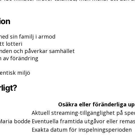
ion
med sin familj i armod
t lotteri
unden och påverkar samhället
m av förändring
entisk miljö
ligt?
Osäkra eller föränderliga up
Aktuell streaming-tillgänglighet på spe
 Maria bodde
Eventuella framtida utgåvor eller rema
Exakta datum för inspelningsperioden