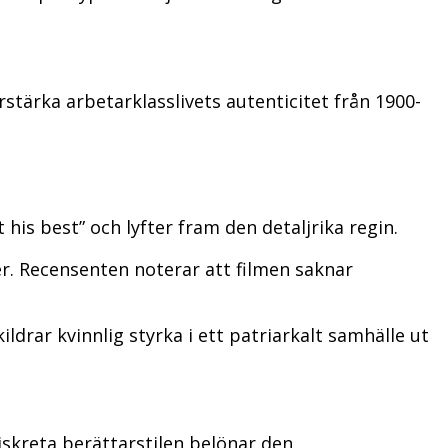
stärka arbetarklasslivets autenticitet från 1900-
t his best” och lyfter fram den detaljrika regin.
r. Recensenten noterar att filmen saknar
ldrar kvinnlig styrka i ett patriarkalt samhälle ut
skreta berättarstilen belönar den