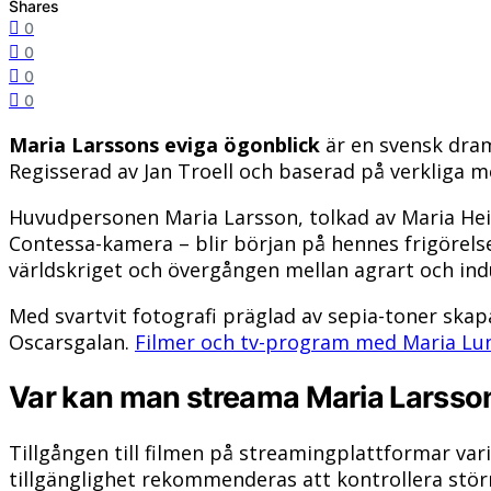
Shares
0
0
0
0
Maria Larssons eviga ögonblick
är en svensk dram
Regisserad av Jan Troell och baserad på verkliga 
Huvudpersonen Maria Larsson, tolkad av Maria Heisk
Contessa-kamera – blir början på hennes frigörels
världskriget och övergången mellan agrart och indu
Med svartvit fotografi präglad av sepia-toner skap
Oscarsgalan.
Filmer och tv-program med Maria Lu
Var kan man streama Maria Larsso
Tillgången till filmen på streamingplattformar vari
tillgänglighet rekommenderas att kontrollera störr