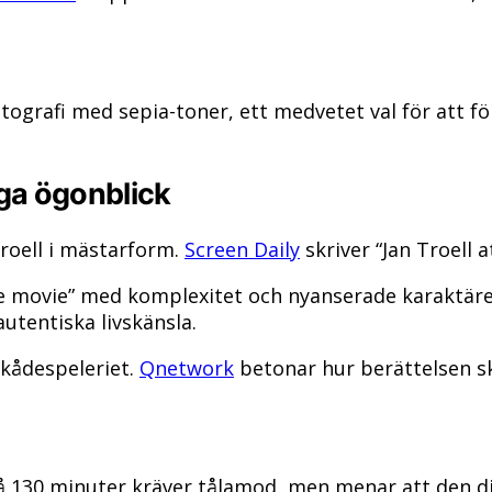
ografi med sepia-toner, ett medvetet val för att för
ga ögonblick
Troell i mästarform.
Screen Daily
skriver “Jan Troell a
e movie” med komplexitet och nyanserade karaktäre
utentiska livskänsla.
skådespeleriet.
Qnetwork
betonar hur berättelsen ski
på 130 minuter kräver tålamod, men menar att den di