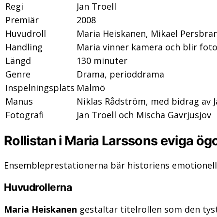
Regi
Jan Troell
Premiär
2008
Huvudroll
Maria Heiskanen, Mikael Persbra
Handling
Maria vinner kamera och blir fot
Längd
130 minuter
Genre
Drama, perioddrama
Inspelningsplats
Malmö
Manus
Niklas Rådström, med bidrag av J
Fotografi
Jan Troell och Mischa Gavrjusjov
Rollistan i Maria Larssons eviga ög
Ensembleprestationerna bär historiens emotionel
Huvudrollerna
Maria Heiskanen
gestaltar titelrollen som den ty