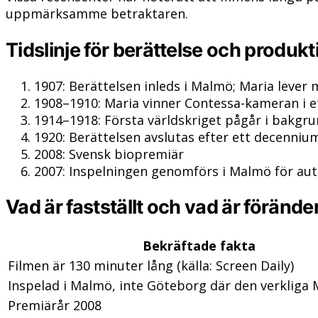
uppmärksamme betraktaren.
Tidslinje för berättelse och produkt
1907
: Berättelsen inleds i Malmö; Maria lever 
1908–1910
: Maria vinner Contessa-kameran i et
1914–1918
: Första världskriget pågår i bakgr
1920
: Berättelsen avslutas efter ett decenniu
2008
: Svensk biopremiär
2007
: Inspelningen genomförs i Malmö för aut
Vad är fastställt och vad är föränder
Bekräftade fakta
Filmen är 130 minuter lång (källa: Screen Daily)
Inspelad i Malmö, inte Göteborg där den verkliga
Premiärår 2008