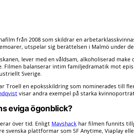
afilm från 2008 som skildrar en arbetarklasskvinnas 
memoarer, utspelar sig berättelsen i Malmö under de
anen, lever med en våldsam, alkoholiserad make och 
e. Filmen balanserar intim familjedramatik mot epis
striellt Sverige.
ar Troell en epoksskildring som nominerades till fle
ndqvist
visar andra exempel på starka kvinnoporträt
ns eviga ögonblick?
erar över tid. Enligt
Mavshack
har filmen funnits til
e svenska plattformar som SF Anytime, Viaplay eller