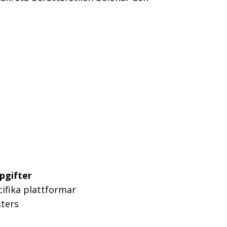
pgifter
cifika plattformar
sters